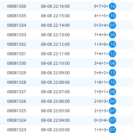
08081336
08-08 22:16:00
9+7+0=
16
08081335
08-08 22:15:00
4+1+5=
10
08081334
08-08 22:14:00
0+3+4=
07
08081333
08-08 22:13:00
7+4+9=
20
08081332
08-08 22:12:00
1+3+6=
10
08081331
08-08 22:11:00
7+4+1=
12
08081330
08-08 22:10:00
3+4+1=
08
08081329
08-08 22:09:00
5+6+2=
13
08081328
08-08 22:08:00
1+8+1=
10
08081327
08-08 22:07:00
7+0+1=
08
08081326
08-08 22:06:00
2+0+3=
05
08081325
08-08 22:05:00
2+2+3=
07
08081324
08-08 22:04:00
0+3+4=
07
08081323
08-08 22:03:00
1+3+3=
07