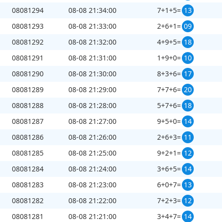
08081294
08-08 21:34:00
7+1+5=
13
08081293
08-08 21:33:00
2+6+1=
09
08081292
08-08 21:32:00
4+9+5=
18
08081291
08-08 21:31:00
1+9+0=
10
08081290
08-08 21:30:00
8+3+6=
17
08081289
08-08 21:29:00
7+7+6=
20
08081288
08-08 21:28:00
5+7+6=
18
08081287
08-08 21:27:00
9+5+0=
14
08081286
08-08 21:26:00
2+6+3=
11
08081285
08-08 21:25:00
9+2+1=
12
08081284
08-08 21:24:00
3+6+5=
14
08081283
08-08 21:23:00
6+0+7=
13
08081282
08-08 21:22:00
7+2+3=
12
08081281
08-08 21:21:00
3+4+7=
14