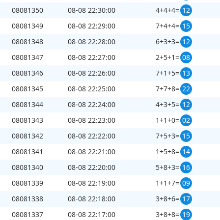
08081350
08-08 22:30:00
4+4+4=
12
08081349
08-08 22:29:00
7+4+4=
15
08081348
08-08 22:28:00
6+3+3=
12
08081347
08-08 22:27:00
2+5+1=
08
08081346
08-08 22:26:00
7+1+5=
13
08081345
08-08 22:25:00
7+7+8=
22
08081344
08-08 22:24:00
4+3+5=
12
08081343
08-08 22:23:00
1+1+0=
02
08081342
08-08 22:22:00
7+5+3=
15
08081341
08-08 22:21:00
1+5+8=
14
08081340
08-08 22:20:00
5+8+3=
16
08081339
08-08 22:19:00
1+1+7=
09
08081338
08-08 22:18:00
3+8+6=
17
08081337
08-08 22:17:00
3+8+8=
19