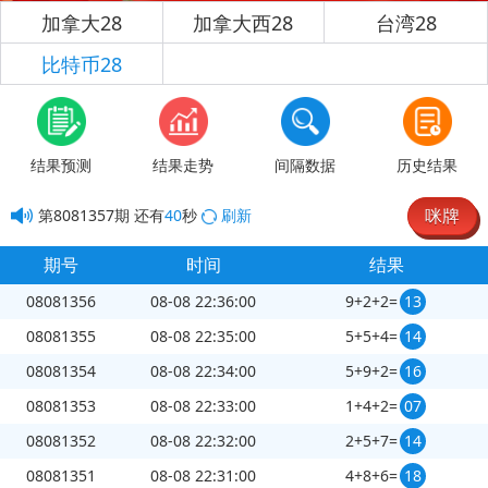
加拿大28
加拿大西28
台湾28
比特币28
结果预测
结果走势
间隔数据
历史结果
咪牌
第
8081357
期
还有
39
秒
刷新
期号
时间
结果
08081356
08-08 22:36:00
9+2+2=
13
08081355
08-08 22:35:00
5+5+4=
14
08081354
08-08 22:34:00
5+9+2=
16
08081353
08-08 22:33:00
1+4+2=
07
08081352
08-08 22:32:00
2+5+7=
14
08081351
08-08 22:31:00
4+8+6=
18